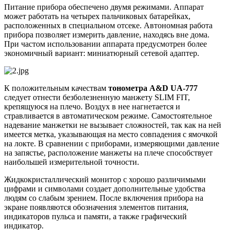
Питание прибора обеспечено двумя режимами. Аппарат
может работать на четырех пальчиковых батарейках,
расположенных в специальном отсеке. Автономная работа
прибора позволяет измерить давление, находясь вне дома.
При частом использовании аппарата предусмотрен более
экономичный вариант: миниатюрный сетевой адаптер.
К положительным качествам
тонометра A&D UA-777
следует отнести безболезненную манжету SLIM FIT,
крепящуюся на плечо. Воздух в нее нагнетается и
стравливается в автоматическом режиме. Самостоятельное
надевание манжетки не вызывает сложностей, так как на ней
имеется метка, указывающая на место совпадения с ямочкой
на локте. В сравнении с приборами, измеряющими давление
на запястье, расположение манжеты на плече способствует
наибольшей измерительной точности.
Жидкокристаллический монитор с хорошо различимыми
цифрами и символами создает дополнительные удобства
людям со слабым зрением. После включения прибора на
экране появляются обозначения элементов питания,
индикаторов пульса и памяти, а также графический
индикатор.