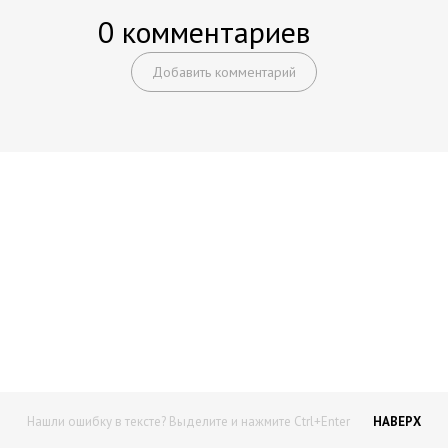
0 комментариев
Добавить комментарий
Начните получать постоянный
доход!
Станьте автором на Web-3
Нашли ошибку в тексте? Выделите и нажмите Ctrl+Enter
НАВЕРХ