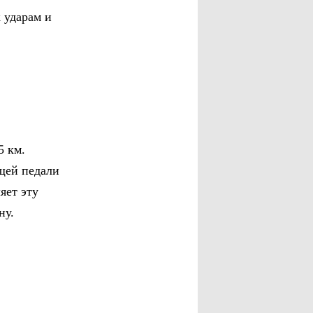
 ударам и
5 км.
щей педали
яет эту
ну.