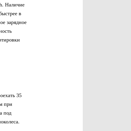
h. Наличие
быстрее в
ое зарядное
ность
ртировки
оехать 35
м при
а под
околеса.