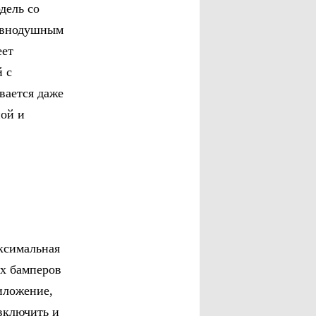
дель со
равнодушным
еет
й с
вается даже
ной и
ксимальная
ых бамперов
иложение,
включить и