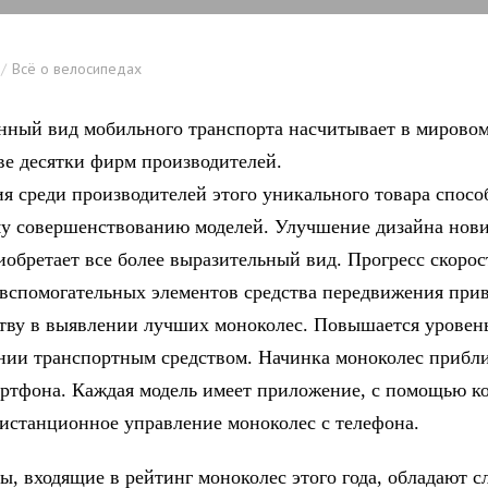
Всё о велосипедах
ный вид мобильного транспорта насчитывает в мирово
ве десятки фирм производителей.
я среди производителей этого уникального товара спосо
у совершенствованию моделей. Улучшение дизайна нов
иобретает все более выразительный вид. Прогресс скоро
вспомогательных элементов средства передвижения прив
тву в выявлении лучших моноколес. Повышается уровень
нии транспортным средством. Начинка моноколес прибли
ртфона. Каждая модель имеет приложение, с помощью к
истанционное управление моноколес с телефона.
ы, входящие в рейтинг моноколес этого года, обладают