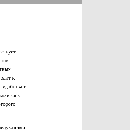
м
бствует
инок
стных
одит к
 удобства в
жается к
оторого
 следующими