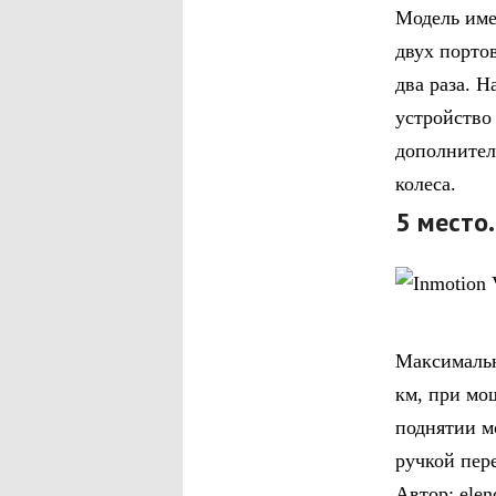
Модель име
двух портов
два раза. 
устройство
дополнител
колеса.
5 место.
Максимальн
км, при мо
поднятии м
ручкой пер
Автор: elen