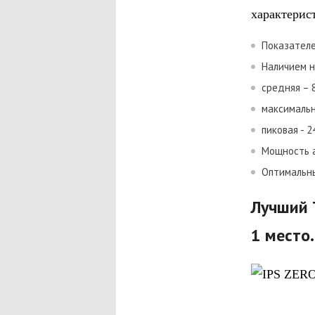
характерис
Показателе
Наличием н
средняя – 
максимальн
пиковая - 2
Мощность а
Оптимальный
Лучший 
1 место.