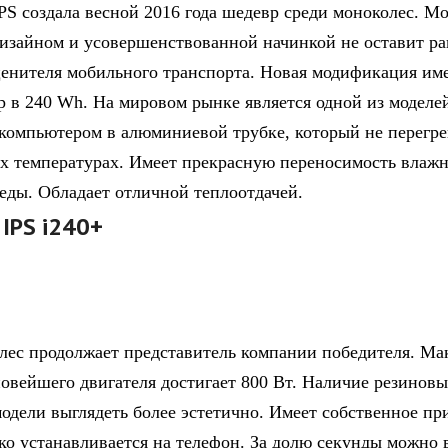
PS создала весной 2016 года шедевр среди моноколес. Мо
изайном и усовершенствованной начинкой не оставит 
ценителя мобильного транспорта. Новая модификация им
р в 240 Wh. На мировом рынке является одной из моделе
компьютером в алюминиевой трубке, который не перегре
х температурах. Имеет прекрасную переносимость влаж
еды. Обладает отличной теплоотдачей.
 IPS i240+
лес продолжает представитель компании победителя. Ма
овейшего двигателя достигает 800 Вт. Наличие резинов
модели выглядеть более эстетично. Имеет собственное пр
гко устанавливается на телефон. За долю секунды можно 