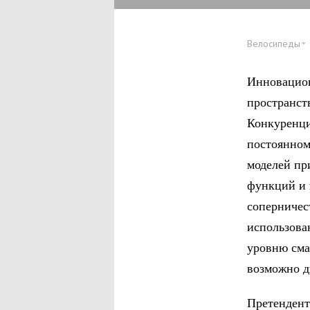
Велосипеды
Инновацион
пространст
Конкуренци
постоянном
моделей пр
функций и 
соперничес
использова
уровню сма
возможно д
Претендент