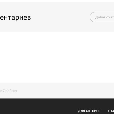
ентариев
Добавить к
Начните получать постоянный доход!
Станьте автором на Web-3
 Ctrl+Enter
ДЛЯ АВТОРОВ
СТ