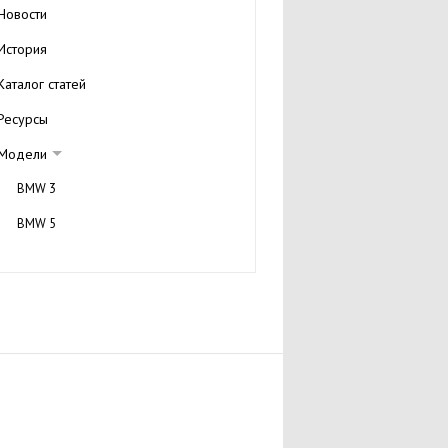
Новости
История
Каталог статей
Ресурсы
Модели
BMW 3
BMW 5
BMW 7
BMW x3
BMW x5
BMW m3
Технические характеристики
Галерея