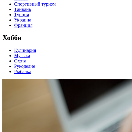
Спортивный туризм
Тайвань
Турция
Украина
Франция
Хобби
Кулинария
Музыка
Охота
Рукоделие
Рыбалка