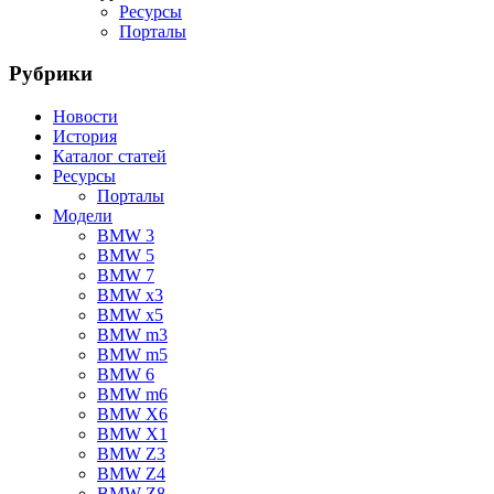
Ресурсы
Порталы
Рубрики
Новости
История
Каталог статей
Ресурсы
Порталы
Модели
BMW 3
BMW 5
BMW 7
BMW x3
BMW x5
BMW m3
BMW m5
BMW 6
BMW m6
BMW X6
BMW X1
BMW Z3
BMW Z4
BMW Z8