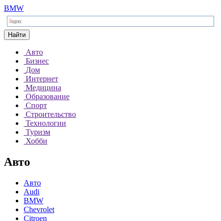
BMW
Найти
Авто
Бизнес
Дом
Интернет
Медицина
Образование
Спорт
Строительство
Технологии
Туризм
Хобби
Авто
Авто
Audi
BMW
Chevrolet
Citroen