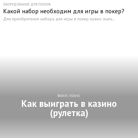
ОБОРУДОВАНИЕ ДЛЯ ПОКЕРА
Какой набор необходим для игры в покер?
Для приобретения набора для игры в покер нужно знать...
ФОКУС-ПОКУС
Как выиграть в казино
(рулетка)