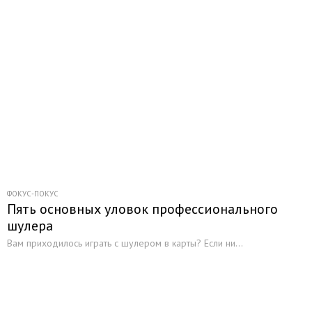
Покер-магазины
Оборудование для покера
Покер как вид спорта
Библиотека игрока в покер
Фокус-покус
Магазины
Фотогалерея
Рекомендуемая литература
ФОКУС-ПОКУС
Пять основных уловок профессионального
шулера
Вам приходилось играть с шулером в карты? Если ни...