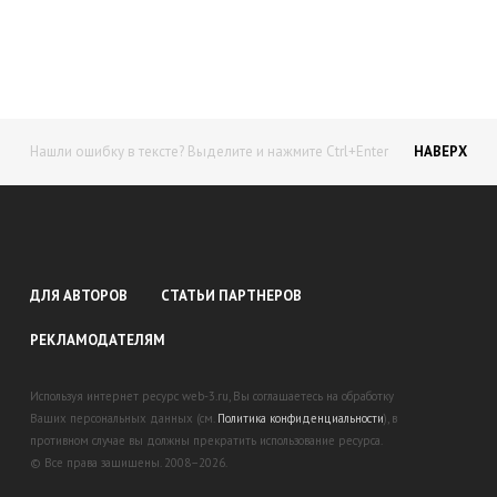
доход!
Станьте автором на Web-3
Нашли ошибку в тексте? Выделите и нажмите Ctrl+Enter
НАВЕРХ
ДЛЯ АВТОРОВ
СТАТЬИ ПАРТНЕРОВ
РЕКЛАМОДАТЕЛЯМ
Используя интернет ресурс web-3.ru, Вы соглашаетесь на обработку
Ваших персональных данных (см.
Политика конфиденциальности
), в
противном случае вы должны прекратить использование ресурса.
© Все права защищены. 2008–2026.