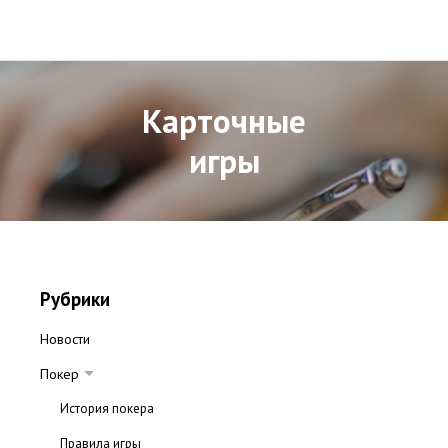
Карточные
игры
Рубрики
Новости
Покер
История покера
Правила игры