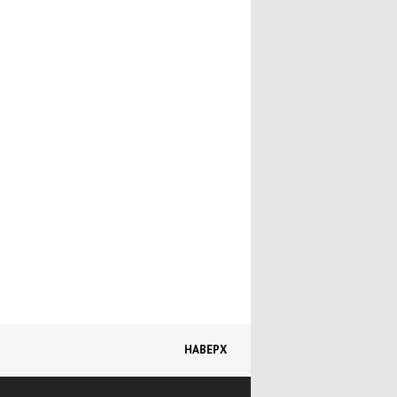
Покерные клубы
Школы покера
Покер для новичков
Покер-магазины
Оборудование для покера
Покер как вид спорта
Библиотека игрока в покер
Фокус-покус
Магазины
Фотогалерея
Рекомендуемая литература
НАВЕРХ