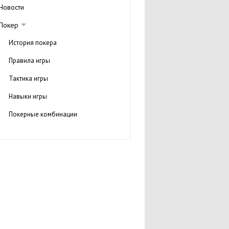
Новости
Покер
История покера
Правила игры
Тактика игры
Навыки игры
Покерные комбинации
Словарь игрока в покер
Турниры по покеру
Книги о покере
Звезды покера
Покер румы
Покер форумы