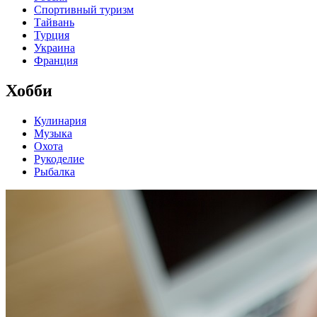
Спортивный туризм
Тайвань
Турция
Украина
Франция
Хобби
Кулинария
Музыка
Охота
Рукоделие
Рыбалка