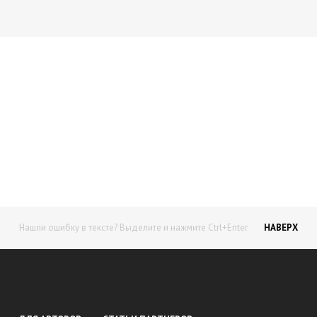
Начните получать постоянный
доход!
Станьте автором на Web-3
Нашли ошибку в тексте? Выделите и нажмите Ctrl+Enter
НАВЕРХ