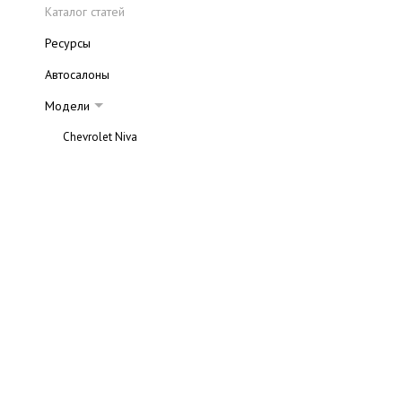
Каталог статей
Ресурсы
Автосалоны
Модели
Chevrolet Niva
Chevrolet Captiva
Chevrolet Viva
Chevrolet Evanda
Chevrolet Rezzo
Chevrolet Lacetti
Chevrolet Aveo
Chevrolet Lanos
Chevrolet Spark