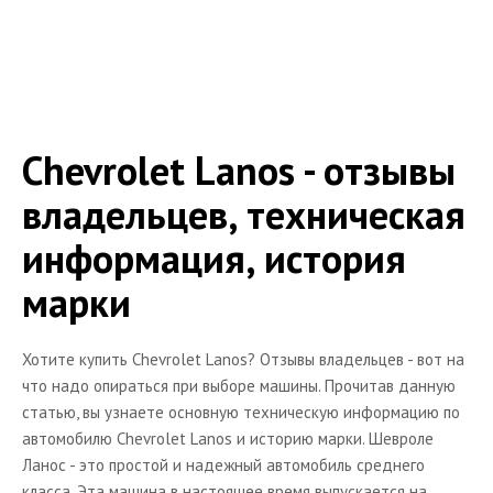
Chevrolet Epica
Chevrolet Venture
Chevrolet Blazer
Chevrolet Tahoe
Chevrolet Lanos - отзывы
Chevrolet Trailblazer
владельцев, техническая
Chevrolet Trans Sport
информация, история
Chevrolet Corvette C5
марки
Chevrolet Corvette C6
Chevrolet Cobalt
Хотите купить Chevrolet Lanos? Отзывы владельцев - вот на
Chevrolet Malibu
что надо опираться при выборе машины. Прочитав данную
Chevrolet Volt
статью, вы узнаете основную техническую информацию по
автомобилю Chevrolet Lanos и историю марки. Шевроле
Chevrolet Camaro
Ланос - это простой и надежный автомобиль среднего
Chevrolet Cruze
класса. Эта машина в настоящее время выпускается на