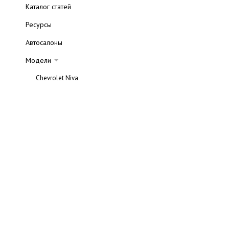
Каталог статей
Ресурсы
Автосалоны
Модели
Chevrolet Niva
Chevrolet Captiva
Chevrolet Viva
Chevrolet Evanda
Технические характеристики
Галерея
Chevrolet Rezzo
Chevrolet Lacetti
Chevrolet Aveo