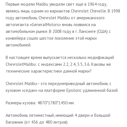
Первые модели Malibu увидели свет ещё в 1964 году,
Chevrolet Volt
являясь лишь одним из вариантов Chevrolet Chevelle. В 1998
году автомобиль Chevrolet Malibu от американского
Chevrolet Camaro
автогиганта «GeneralMotors» вновь появился на
Chevrolet Cruze
автомобильном рынке. В 2008 году в г. Лансинге (США) с
Chevrolet Express
конвейера сошло шестое поколение этой марки
автомобилей.
Chevrolet Prizm
В настоящее время выпускается несколько модификаций
Chevrolet SSR
ChevroletMalibu: с индексами 2.2, 2.4, 3.5, 3.6. Каковы же
Chevrolet Silverado
технические характеристики данной марки?
Тюнинг
Chevrolet Malibu– это переднеприводный автомобиль с
Книги
кузовом «седан» на платформе Epsilonс удлиненной базой.
Объявления
Размеры кузова: 4870*1780*1450 мм.
Опросы
Автомобиль пятиместный, имеющий 4 двери и большой
багажник (от 436 до 480 литров).