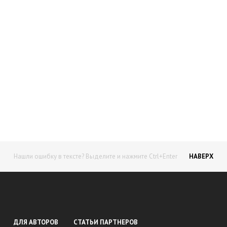
Начните получать постоянный
доход!
Станьте автором на Web-3
Нашли ошибку в тексте? Выделите и нажмите Ctrl+Enter
НАВЕРХ
ДЛЯ АВТОРОВ
СТАТЬИ ПАРТНЕРОВ