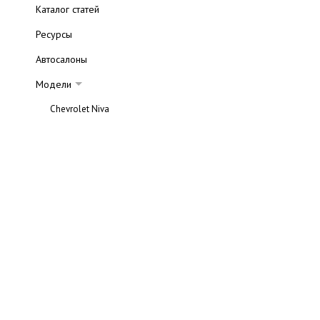
Каталог статей
Ресурсы
Автосалоны
Модели
Chevrolet Niva
Chevrolet Captiva
Chevrolet Viva
Chevrolet Evanda
Chevrolet Rezzo
Chevrolet Lacetti
Chevrolet Aveo
Chevrolet Lanos
Chevrolet Spark