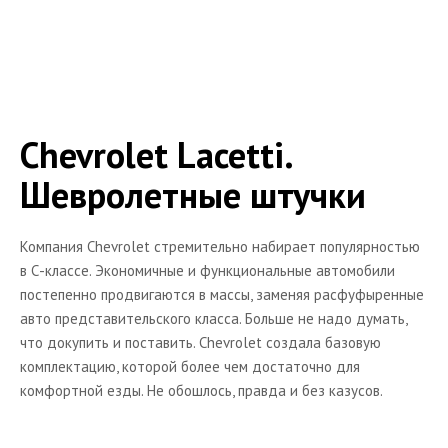
Chevrolet Epica
Chevrolet Venture
Chevrolet Blazer
Chevrolet Tahoe
Chevrolet Lacetti.
Chevrolet Trailblazer
Шевролетные штучки
Chevrolet Trans Sport
Chevrolet Corvette C5
Компания Chevrolet стремительно набирает популярностью
Chevrolet Corvette C6
в С-классе. Экономичные и функциональные автомобили
постепенно продвигаются в массы, заменяя расфуфыренные
Chevrolet Cobalt
авто представительского класса. Больше не надо думать,
Chevrolet Malibu
что докупить и поставить. Chevrolet создала базовую
комплектацию, которой более чем достаточно для
Chevrolet Volt
комфортной езды. Не обошлось, правда и без казусов.
Chevrolet Camaro
Chevrolet Cruze