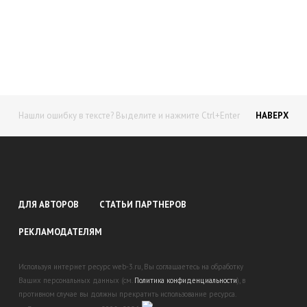
доход!
Станьте автором на Web-3
Нашли ошибку в тексте? Выделите и нажмите Ctrl+Enter
НАВЕРХ
ДЛЯ АВТОРОВ
СТАТЬИ ПАРТНЕРОВ
РЕКЛАМОДАТЕЛЯМ
Используя интернет ресурс web-3.ru, Вы соглашаетесь на обработку
Ваших персональных данных (см.
Политика конфиденциальности
), в
противном случае вы должны прекратить использование ресурса.