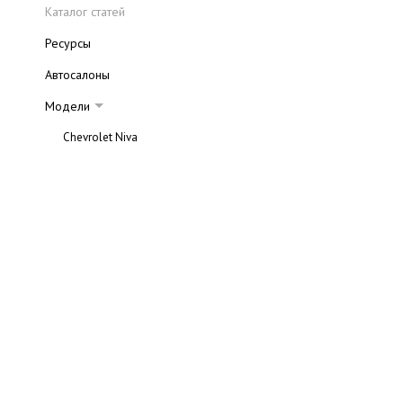
Каталог статей
Ресурсы
Автосалоны
Модели
Chevrolet Niva
Chevrolet Captiva
Chevrolet Viva
Chevrolet Evanda
Chevrolet Rezzo
Chevrolet Lacetti
Chevrolet Aveo
Chevrolet Lanos
Chevrolet Spark