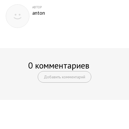
Chevrolet Express
АВТОР
anton
Chevrolet Prizm
Chevrolet SSR
Chevrolet Silverado
Тюнинг
Книги
0 комментариев
Объявления
Добавить комментарий
Опросы
Начните получать постоянный