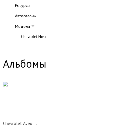
Ресурсы
Автосалоны
Модели
Chevrolet Niva
Chevrolet Captiva
Chevrolet Viva
Альбомы
Chevrolet Evanda
Chevrolet Rezzo
Chevrolet Lacetti
Chevrolet Aveo
Обзор
Отзывы
Chevrolet Aveo 2008
Технические характеристики