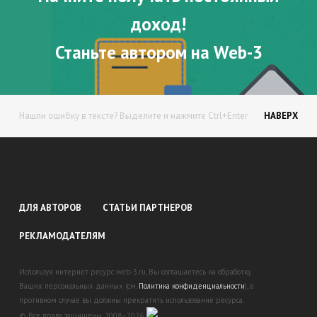
доход!
Станьте автором на Web-3
Нашли ошибку в тексте? Выделите и нажмите Ctrl+Enter
НАВЕРХ
ДЛЯ АВТОРОВ
СТАТЬИ ПАРТНЕРОВ
РЕКЛАМОДАТЕЛЯМ
Используя интернет ресурс web-3.ru, Вы соглашаетесь на обработку
Ваших персональных данных (см.
Политика конфиденциальности
), в
противном случае вы должны прекратить использование ресурса.
© Все права защищены. 2008–2026.