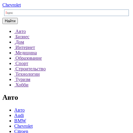
Chevrolet
Найти
Авто
Бизнес
Дом
Интернет
Медицина
Образование
Спорт
Строительство
Технологии
Туризм
Хобби
Авто
Авто
Audi
BMW
Chevrolet
Citroen