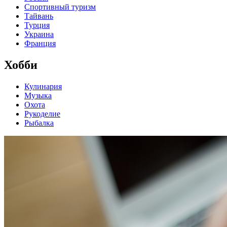
Спортивный туризм
Тайвань
Турция
Украина
Франция
Хобби
Кулинария
Музыка
Охота
Рукоделие
Рыбалка