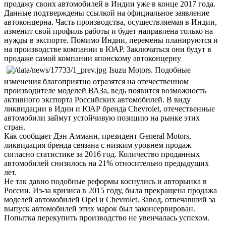
продажу своих автомобилей в Индии уже в конце 2017 года.
Данные подтверждены ссылкой на официальное заявление
автоконцерна. Часть производства, осуществляемая в Индии,
изменит свой профиль работы и будет направлена только на
нужды в экспорте. Помимо Индии, перемены планируются и
на производстве компании в ЮАР. Заключаться они будут в
продаже самой компании японскому автоконцерну
Isuzu Motors. Подобные
изменения благоприятно отразятся на отечественном
производителе моделей ВАЗа, ведь появится возможность
активного экспорта Российских автомобилей. В виду
ликвидации в Идии и ЮАР бренда Chevrolet, отечественные
автомобили займут устойчивую позицию на рынке этих
стран.
Как сообщает Дэн Амманн, президент General Motors,
ликвидация бренда связана с низким уровнем продаж
согласно статистике за 2016 год. Количество проданных
автомобилей снизилось на 21% относительно предыдущих
лет.
Не так давно подобные реформы коснулись и авторынка в
России. Из-за кризиса в 2015 году, была прекращена продажа
моделей автомобилей Opel и Chevrolet. Завод, отвечавший за
выпуск автомобилей этих марок был законсервирован.
Попытка перекупить производство не увенчалась успехом.