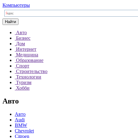
Компьютеры
Найти
Авто
Бизнес
Дом
Интернет
Медицина
Образование
Спорт
Строительство
Технологии
Туризм
Хобби
Авто
Авто
Audi
BMW
Chevrolet
Citroen