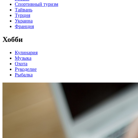
Спортивный туризм
Тайвань
Турция
Украина
Франция
Хобби
Кулинария
Музыка
Охота
Рукоделие
Рыбалка