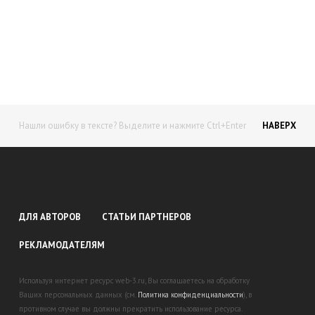
Начните получать постоянный
доход!
Станьте автором на Web-3
Нашли ошибку в тексте? Выделите и нажмите Ctrl+Enter
НАВЕРХ
ДЛЯ АВТОРОВ
СТАТЬИ ПАРТНЕРОВ
РЕКЛАМОДАТЕЛЯМ
Используя интернет ресурс web-3.ru, Вы соглашаетесь на обработку
Ваших персональных данных (см.
Политика конфиденциальности
), в
противном случае вы должны прекратить использование ресурса.