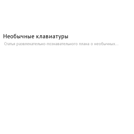
Планшеты
Устройства ввода
Сети и коммуникации
IPTV
Необычные клавиатуры
Умные гаджеты
Статья развлекательно-познавательного плана о необычных...