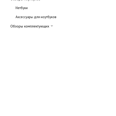
Нетбуки
Аксессуары для ноутбуков
Обзоры комплектующих
Жесткие диски
Клавиатуры
Мониторы
Процессоры
Видеокарты
Игровые манипуляторы
Корпуса
Кулеры и системы охлаждения
Оперативная память