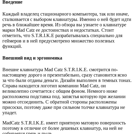
Введение
Каждый владелец стационарного компьютера, так или иначе,
сталкивается с выбором клавиатуры. Именно о ней будет идти
речь в ближайшее время. Из обзора вы узнаете о клавиатуре
марки Mad Catz ее достоинствах и недостатках. Стоит
отметить, что S.T.R.I.K.E разрабатывалась специально для
геймеров и в ней предусмотрено множество полезных
функций.
Внешний вид и эргономика
Внешне клавиатура Mad Catz S.T.R.I.K.E. смотрится по-
настоящему дорого и презентабельно, сразу становится ясно
за что были отданы деньги. Дизайн выполнен в темных тонах.
Справа находится логотип компании Mad Catz, он
великолепно сочетается с общим фоном. Немного ниже
расположена подставка под. запястья которую при желании
можно отсоединить. С обратной стороны расположены
присоски, поэтому даже при сильном толчке клавиатура не
упадет.
MadCatz S.T.R.I.K.E. имеет приятную матовую поверхность
поэтому в отличие от более дешевых клавиатур, на ней не
собирается грязь и пыль.