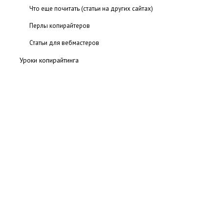
Что еще почитать (статьи на других сайтах)
Перлы копирайтеров
Статьи для вебмастеров
Уроки копирайтинга
Блоги копирайтеров
Электронные книги
Словари и энциклопедии
Интервью с копирайтерами
Программы для копирайтеров
Глосcарий
Интервью с создателем биржи Андреем Фадеичевым.