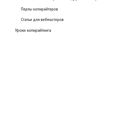
Перлы копирайтеров
Статьи для вебмастеров
Уроки копирайтинга
Блоги копирайтеров
Электронные книги
Словари и энциклопедии
Интервью с копирайтерами
Программы для копирайтеров
Глосcарий
Интервью с создателем биржи Андреем Фадеичевым.