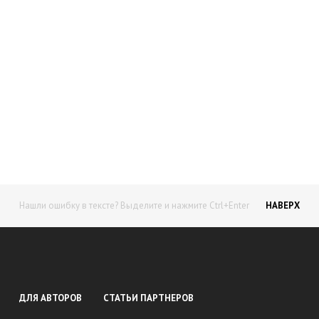
Начните получать постоянный
доход!
Станьте автором на Web-3
Нашли ошибку в тексте? Выделите и нажмите Ctrl+Enter
НАВЕРХ
ДЛЯ АВТОРОВ
СТАТЬИ ПАРТНЕРОВ