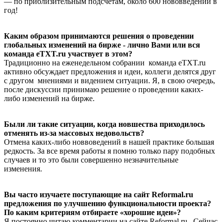
— по приблизительным подсчетам, около 600 нововведений в
год!
Каким образом принимаются решения о проведении
глобальных изменений на бирже - лично Вами или вся
команда eTXT.ru участвует в этом?
Традиционно на еженедельном собрании команда eTXT.ru
активно обсуждает предложения и идеи, коллеги делятся друг
с другом мнениями и видением ситуации. Я, в свою очередь,
после дискуссии принимаю решение о проведении каких-
либо изменений на бирже.
Были ли такие ситуации, когда новшества приходилось
отменять из-за массовых недовольств?
Отмена каких-либо новвоведений в нашей практике большая
редкость. За все время работы я помню только пару подобных
случаев и то это были совершенно незначительные
изменения.
Вы часто изучаете поступающие на сайт Reformal.ru
предложения по улучшению функциональности проекта?
По каким критериям отбираете «хорошие идеи»?
Я постоянно читаю комментарии на сайте Reformal.ru. Сейчас