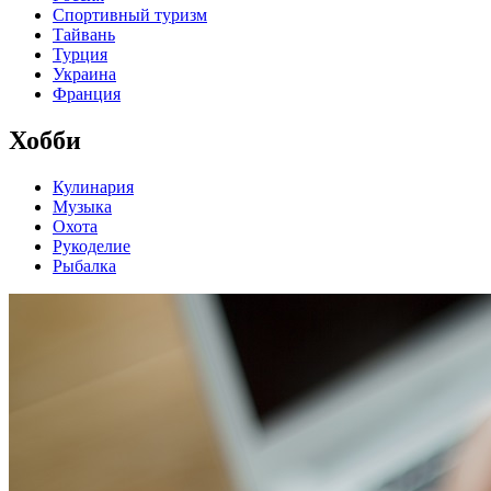
Спортивный туризм
Тайвань
Турция
Украина
Франция
Хобби
Кулинария
Музыка
Охота
Рукоделие
Рыбалка