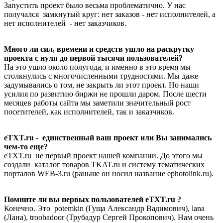
Запустить проект было весьма проблематично. У нас
получался замкнутый круг: нет заказов - нет исполнителей, а
нет исполнителей - нет заказчиков.
Много ли сил, времени и средств ушло на раскрутку
проекта с нуля до первой тысячи пользователей?
На это ушло около полугода, и именно в это время мы
столкнулись с многочисленными трудностями. Мы даже
задумывались о том, не закрыть ли этот проект. Но наши
усилия по развитию биржи не прошли даром. После шести
месяцев работы сайта мы заметили значительный рост
посетителей, как исполнителей, так и заказчиков.
eTXT.ru - единственный ваш проект или Вы занимались
чем-то еще?
eTXT.ru не первый проект нашей компании. До этого мы
создали каталог товаров TKAT.ru и систему тематических
порталов WEB-3.ru (раньше он носил название ephotolink.ru).
Помните ли вы первых пользователей eTXT.ru ?
Конечно. Это potemkin (Гуща Александр Вадимович), lana
(Лана), troobadoor (Трубадур Сергей Прокопович). Нам очень