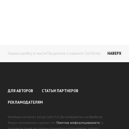
Начните получать постоянный
доход!
Станьте автором на Web-3
Нашли ошибку в тексте? Выделите и нажмите Ctrl+Enter
НАВЕРХ
ДЛЯ АВТОРОВ
СТАТЬИ ПАРТНЕРОВ
РЕКЛАМОДАТЕЛЯМ
Используя интернет ресурс web-3.ru, Вы соглашаетесь на обработку
Ваших персональных данных (см.
Политика конфиденциальности
), в
противном случае вы должны прекратить использование ресурса.