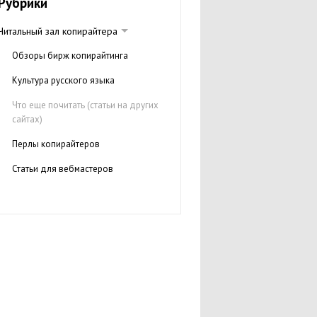
Рубрики
Читальный зал копирайтера
Обзоры бирж копирайтинга
Культура русского языка
Что еще почитать (статьи на других
сайтах)
Перлы копирайтеров
Статьи для вебмастеров
Уроки копирайтинга
Блоги копирайтеров
Электронные книги
Словари и энциклопедии
Интервью с копирайтерами