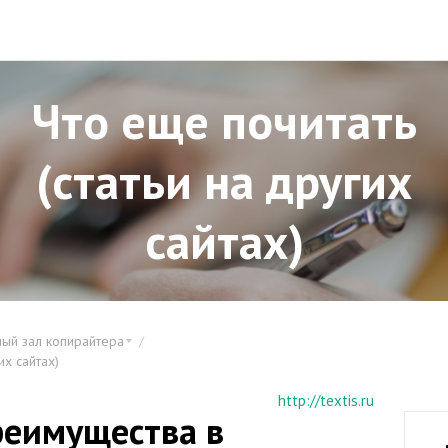
Что еще почитать
(статьи на других
сайтах)
ный зал копирайтера
их сайтах)
http://textis.ru
реимущества в