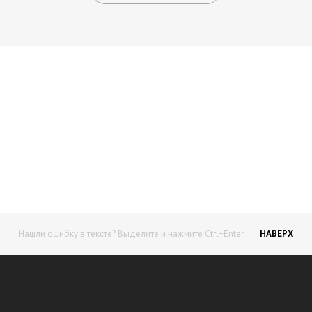
Начните получать постоянный
доход!
Станьте автором на Web-3
Нашли ошибку в тексте? Выделите и нажмите Ctrl+Enter
НАВЕРХ