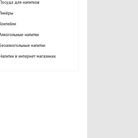
Посуда для напитков
Ликёры
Коктейли
Алкогольные напитки
Безалкогольные напитки
Напитки в интернет магазинах
Тосты
Интересное
Статьи
Книжный магазин
Сайты
Парение, вейпинг и курение