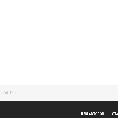
Начните получать постоянный доход!
Станьте автором на Web-3
 Ctrl+Enter
ДЛЯ АВТОРОВ
СТ