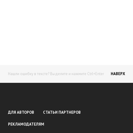
Начните получать постоянный
доход!
Станьте автором на Web-3
Нашли ошибку в тексте? Выделите и нажмите Ctrl+Enter
НАВЕРХ
ДЛЯ АВТОРОВ
СТАТЬИ ПАРТНЕРОВ
РЕКЛАМОДАТЕЛЯМ