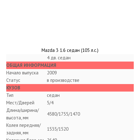
Mazda CX-7
Mazda MX-5
Другие модели
Книги
Mazda 3 1.6 седан (105 л.с.)
Интересные личности
4 дв. седан
Каталог запчастей
ОБЩАЯ ИНФОРМАЦИЯ
Начало выпуска
2009
Статус
в производстве
КУЗОВ
Тип
седан
Мест/Дверей
5/4
Длина/ширина/
4580/1755/1470
высота, мм
Колея передняя/
1535/1520
задняя, мм