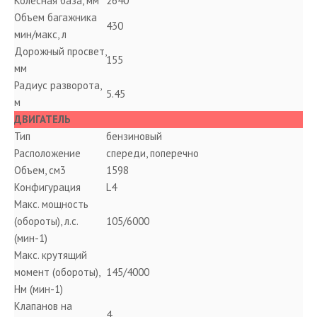
Колесная база, мм
2640
Объем багажника
430
мин/макс, л
Дорожный просвет,
155
мм
Радиус разворота,
5.45
м
ДВИГАТЕЛЬ
Тип
бензиновый
Расположение
спереди, поперечно
Объем, см3
1598
Конфигурация
L4
Макс. мощность
(обороты), л.с.
105/6000
(мин-1)
Макс. крутящий
момент (обороты),
145/4000
Нм (мин-1)
Клапанов на
4