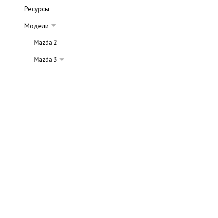
Ресурсы
Модели
Mazda 2
Mazda 3
Обзор
Галерея
Технические характеристики
Mazda 6
Mazda Tribute
Mazda RX-8
Mazda 626
Mazda 323
Mazda MPV