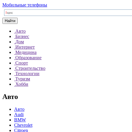
Мобильные телефоны
Найти
Авто
Бизнес
Дом
Интернет
Медицина
Образование
Спорт
Строительство
Технологии
Туризм
Хобби
Авто
Авто
Audi
BMW
Chevrolet
Citroen