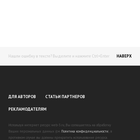
Начните получать постоянный
доход!
Станьте автором на Web-3
Нашли ошибку в тексте? Выделите и нажмите Ctrl+Enter
НАВЕРХ
ДЛЯ АВТОРОВ
СТАТЬИ ПАРТНЕРОВ
РЕКЛАМОДАТЕЛЯМ
Используя интернет ресурс web-3.ru, Вы соглашаетесь на обработку
Ваших персональных данных (см.
Политика конфиденциальности
), в
противном случае вы должны прекратить использование ресурса.