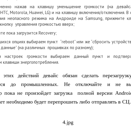
менно нажав на клавишу уменьшение громкости (на девайс
o, HTC, Motorola, Huawei, LG) и на клавишу включения/отключения. В
ния неопасного режима на Андроиде на Samsung, прижмите к
 кнопку управления громкостью вверх;
е пока загрузится Recovery;
шихся опциях выбираем пункт “reboot” или же “сбросить устройств
 данные” (на различных прошивках по разному);
и настроек громкости выбираем данный пункт и подтвер
 клавиши энергопотребления.
е этих действий девайс обязан сделать перезагрузк
ются до промышленных. Не отключайте и не выт
р пока не произойдет загрузка полной версии Androi
жет необходимо будет перепрошить либо отправлять в СЦ.