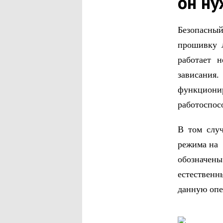
он ну
Безопасны
прошивку 
работает 
зависани
функцион
работоспос
В том случ
режима на 
обозначен
естественн
данную опе