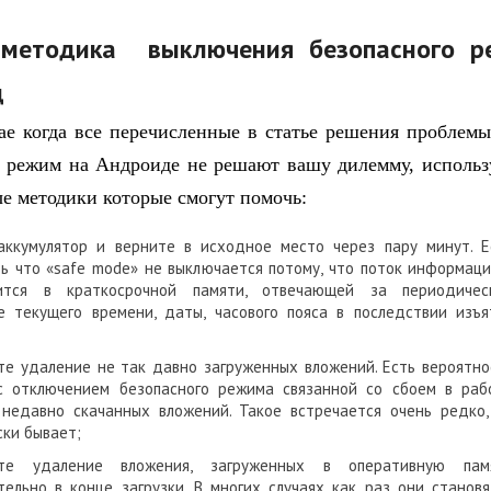
 методика выключения безопасного р
д
ае когда все перечисленные в статье решения проблемы
 режим на Андроиде не решают вашу дилемму, использ
е методики которые смогут помочь:
аккумулятор и верните в исходное место через пару минут. Е
ь что «safe mode» не выключается потому, что поток информаци
ится в краткосрочной памяти, отвечающей за периодичес
е текущего времени, даты, часового пояса в последствии изъя
е удаление не так давно загруженных вложений. Есть вероятно
с отключением безопасного режима связанной со сбоем в раб
 недавно скачанных вложений. Такое встречается очень редко,
ски бывает;
ите удаление вложения, загруженных в оперативную пам
ельно в конце загрузки. В многих случаях как раз они становя