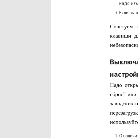
надо изъ
Если вы 
Советуем 
клавиши дл
небезопасн
Выключа
настрой
Надо откры
сброс” или
заводских 
перезагру
используйт
Отключит