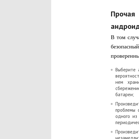
Прочая
андрои
В том случ
безопасный
проверенны
Выберите 
вероятност
нем хран
сбережени
батареи;
Произведит
проблемы 
одного из
периодиче
Произвед
незамедлит