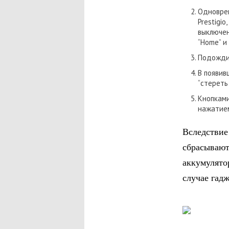
Одновре
Prestigi
выключе
“Home” и
Подождит
В появив
“стереть
Кнопкам
нажатием
Вследстви
сбрасыва
аккумулято
случае гад