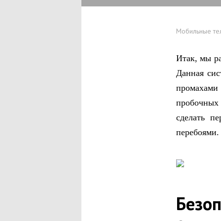
Мобильные т
Итак, мы р
Данная сис
промахами
пробочных
сделать п
перебоями.
Безоп