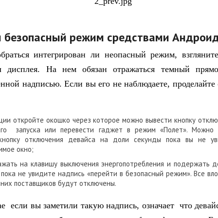
 безопасный режим средствами Андрои
обраться интегрирован ли неопасный режим, взглянит
л дисплея. На нем обязан отражаться темный прямо
енной надписью. Если вы его не наблюдаете, проделайт
ции откройте окошко через которое можно вывести кнопку отклю
ого запуска или перевести гаджет в режим «Полет». Можно
кнопку отключения девайса на доли секунды пока вы не ув
имое окно;
ажать на клавишу выключения энергопотребления и подержать д
 пока не увидите надпись «перейти в безопасный режим». Все вл
них поставщиков будут отключены.
ае если вы заметили такую надпись, означает что девай