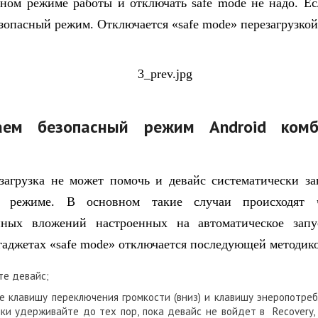
нном режиме работы и отключать safe mode не надо. Ес
езопасный режим. Отключается «safe mode» перезагрузкой
аем безопасный режим Android комб
агрузка не может помочь и девайс систематически за
м режиме. В основном такие случаи происходят 
ных вложений настроенных на автоматическое запу
гаджетах «safe mode» отключается последующей методик
те девайс;
 клавишу переключения громкости (вниз) и клавишу энеропотреб
ки удерживайте до тех пор, пока девайс не войдет в Recovery,