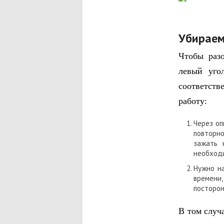
Убираем
Чтобы раз
левый уго
соответств
работу:
Через оп
повторн
зажать 
необход
Нужно н
времени,
посторон
В том случ