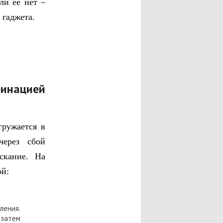
ли ее нет –
 гаджета.
инацией
гружается в
через сбой
скание. На
ой:
ления.
 затем