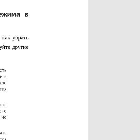
ежима в
 как убрать
уйте другие
сть
и в
кое
тия
сть
оте
 но
ять
тся