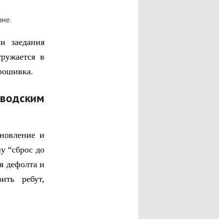
име.
и заедания
гружается в
рошивка.
аводским
ановление и
у “сброс до
я дефолта и
ить ребут,