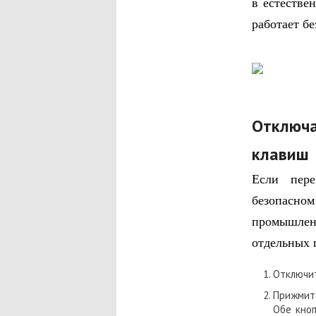
в естестве
работает б
Отключ
клавиш
Если перез
безопасно
промышлен
отдельных 
Отключи
Прижмите
Обе кноп