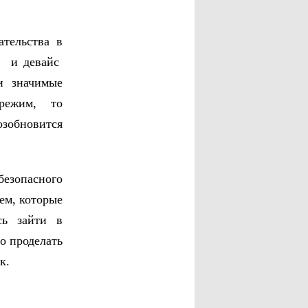
тельства в
ы и девайс
и значимые
режим, то
обновится
безопасного
ем, которые
сь зайти в
о проделать
к.