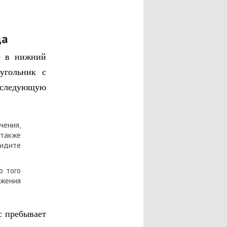
да
е в нижний
угольник с
е следующую
чения,
 также
идите
о того
ожения
с пребывает