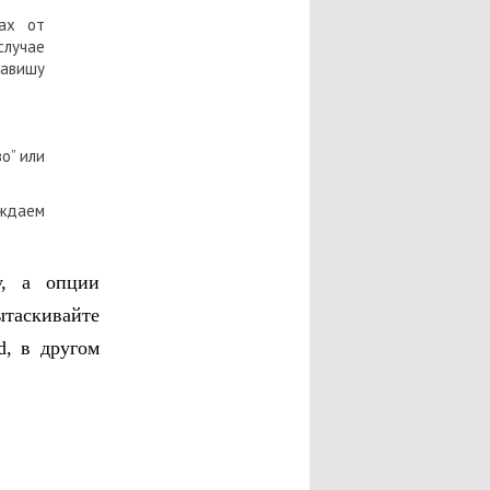
ах от
 случае
лавишу
о” или
ждаем
у, а опции
аскивайте
d, в другом