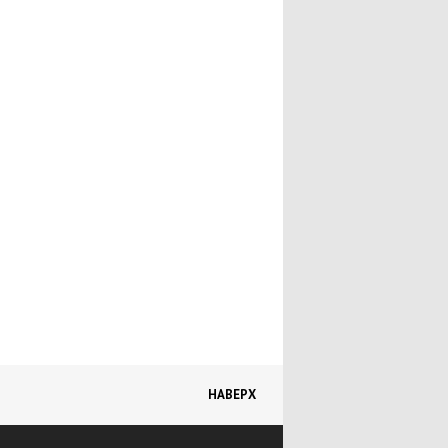
Подбор рыб
Заболевания рыб
Другие домашние животные
Другие животные
Пчеловодство
Каталог ветеринарных учреждений и
аптек
Защита животных
Профилактика болезней животных
Книги о домашних животных
Товары для животных
Грызуны
НАВЕРХ