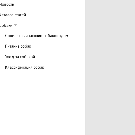
Новости
Каталог статей
Собаки
Советы начинающим собаководам
Питание собак
Уход за собакой
Классификация собак
Сайты о собаках
Коты и кошки
Птицы
Рыбки
Виды рыбок
Содержание аквариумных рыбок