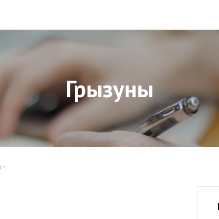
Грызуны
ы