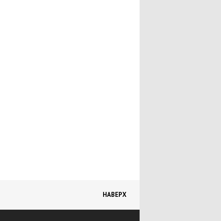
Пчеловодство
Каталог ветеринарных учреждений и
аптек
Защита животных
Профилактика болезней животных
Книги о домашних животных
Товары для животных
Грызуны
Виды грызунов
Уход за грызунами
НАВЕРХ