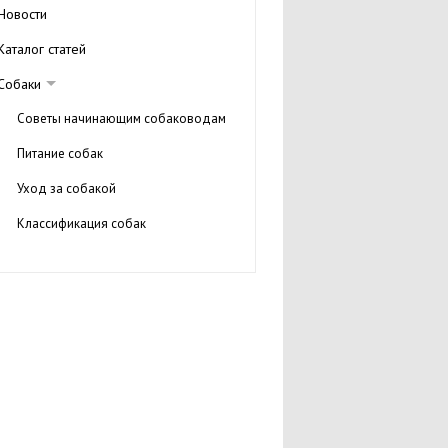
Новости
Каталог статей
Собаки
Советы начинающим собаководам
Питание собак
Уход за собакой
Классификация собак
Сайты о собаках
Коты и кошки
Птицы
Рыбки
Другие домашние животные
Другие животные