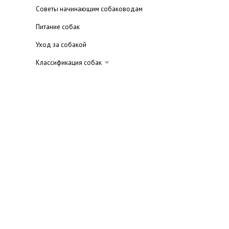
Советы начинающим собаководам
Питание собак
Уход за собакой
Классификация собак
Догообразные
Овчарки
Терьеры
Лайки
Ретриверы
Шпицы
Спаниели
Пудели
Пинчеры и шнауцеры