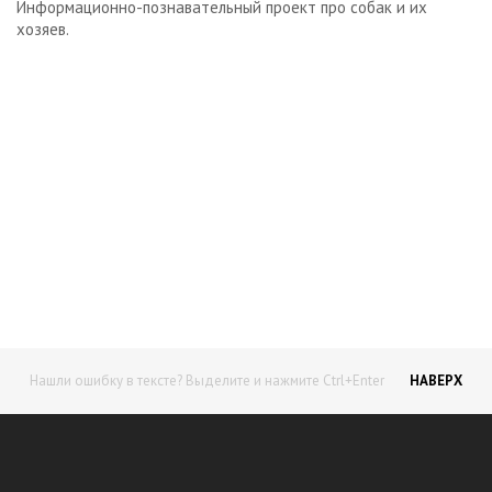
Информационно-познавательный проект про собак и их
хозяев.
Пчеловодство
Каталог ветеринарных учреждений и аптек
Защита животных
Профилактика болезней животных
Начните получать постоянный
Книги о домашних животных
Товары для животных
доход!
Грызуны
Станьте автором на Web-3
Нашли ошибку в тексте? Выделите и нажмите Ctrl+Enter
НАВЕРХ