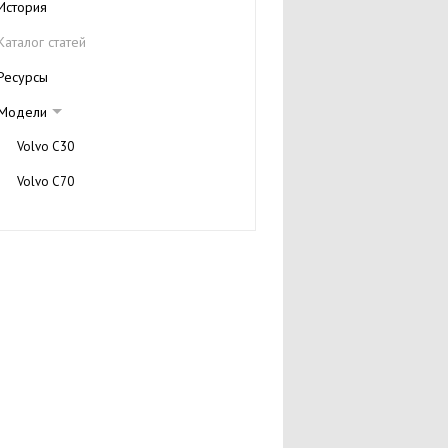
История
Каталог статей
Ресурсы
Модели
Volvo C30
Volvo C70
Volvo S40
Volvo S60
Volvo S80
Volvo V50
Volvo V70
Volvo XC70
Volvo XC90