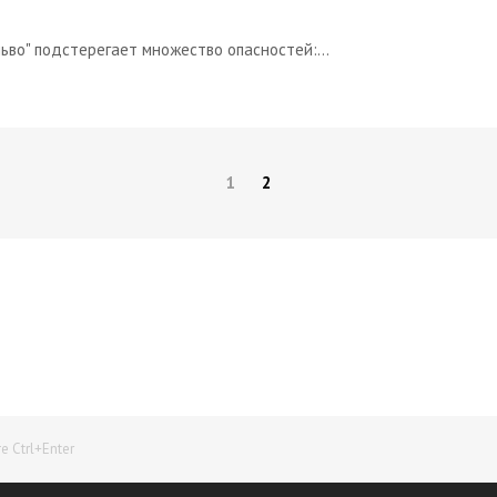
ьво" подстерегает множество опасностей:...
1
2
Начните получать постоянный доход!
Станьте автором на Web-3
 Ctrl+Enter