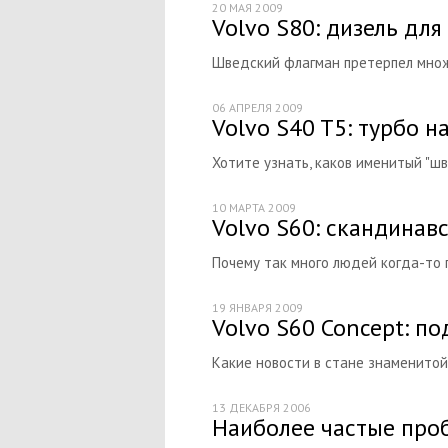
20 МАЯ 2009
Volvo S80: дизель дл
Шведский флагман претерпел множе
06 АПРЕЛЯ 2009
Volvo S40 T5: турбо 
Хотите узнать, каков именитый "шве
10 МАРТА 2009
Volvo S60: скандинав
Почему так много людей когда-то 
19 ЯНВАРЯ 2009
Volvo S60 Concept: п
Какие новости в стане знаменитой
13 ДЕКАБРЯ 2006
Наиболее частые проб