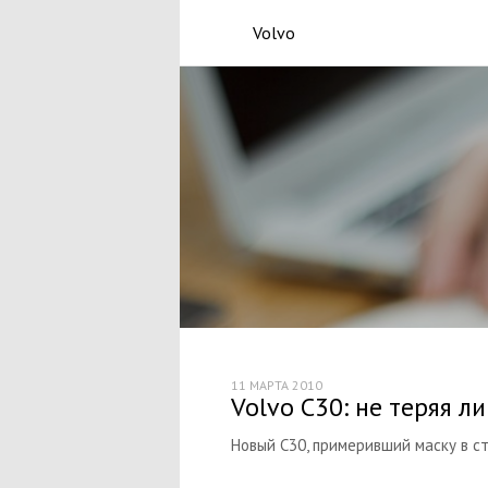
Volvo
11 МАРТА 2010
Volvo C30: не теряя л
Новый C30, примеривший маску в ст