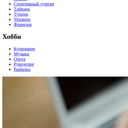
Спортивный туризм
Тайвань
Турция
Украина
Франция
Хобби
Кулинария
Музыка
Охота
Рукоделие
Рыбалка