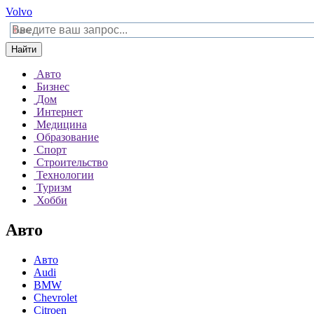
Volvo
Найти
Авто
Бизнес
Дом
Интернет
Медицина
Образование
Спорт
Строительство
Технологии
Туризм
Хобби
Авто
Авто
Audi
BMW
Chevrolet
Citroen