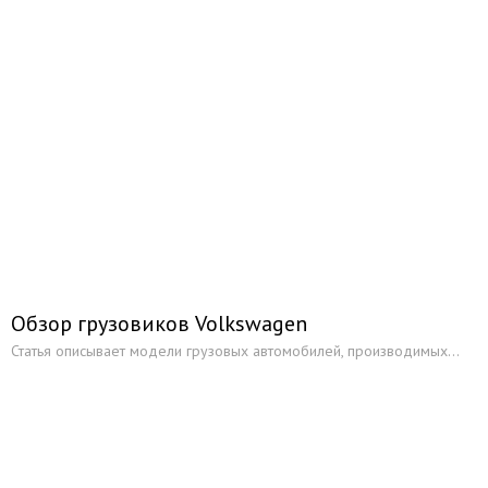
Volkswagen Sharan
Volkswagen Touareg
Volkswagen Golf Bluemotion
Volkswagen Golf 6
Автосалоны
Подержанные автомобили
Книги
Каталог запчастей
Обзор грузовиков Volkswagen
Статья описывает модели грузовых автомобилей, производимых...