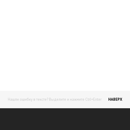
Начните получать постоянный
доход!
Станьте автором на Web-3
Нашли ошибку в тексте? Выделите и нажмите Ctrl+Enter
НАВЕРХ