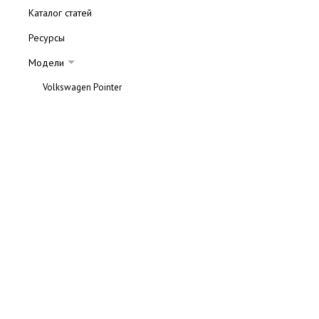
Каталог статей
Ресурсы
Модели
Volkswagen Pointer
Volkswagen Golf Plus
Volkswagen Beetle
Volkswagen Golf 5
Volkswagen Polo
Volkswagen Eos
Volkswagen Jetta
Volkswagen Passat
Volkswagen Phaeton
Volkswagen Touran