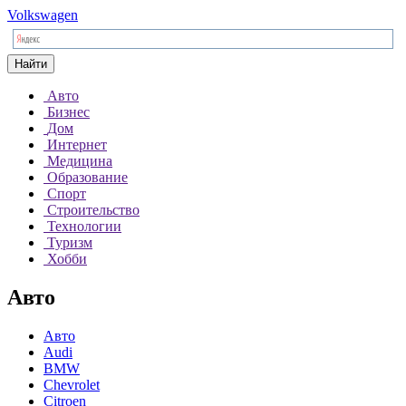
Volkswagen
Найти
Авто
Бизнес
Дом
Интернет
Медицина
Образование
Спорт
Строительство
Технологии
Туризм
Хобби
Авто
Авто
Audi
BMW
Chevrolet
Citroen