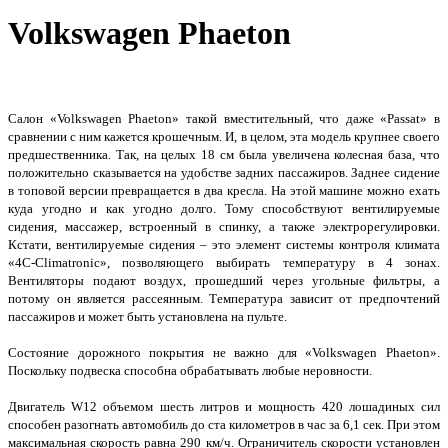
Volkswagen Phaeton
Салон
«
Volkswagen
Phaeton
»
такой вместительный, что даже
«
Passat
»
в
сравнении с ним кажется крошечным. И, в целом, эта модель крупнее своего
предшественника. Так, на целых 18 см была увеличена колесная база, что
положительно сказывается на удобстве задних пассажиров. Заднее сидение
в топовой версии превращается в два кресла. На этой машине можно ехать
куда угодно и как угодно долго. Тому способствуют вентилируемые
сидения, массажер, встроенный в спинку, а также электрорегулировки.
Кстати, вентилируемые сидения
–
это элемент системы контроля климата
«4
C
-
Climatronic
»,
позволяющего выбирать температуру в 4 зонах.
Вентиляторы подают воздух, прошедший через угольные фильтры, а
потому он является рассеянным. Температура зависит от предпочтений
пассажиров и может быть установлена на пульте.
Состояние дорожного покрытия не важно для
«
Volkswagen
Phaeton
».
Поскольку подвеска способна обрабатывать любые неровности.
Двигатель
W
12 объемом шесть литров и мощность 420 лошадиных сил
способен разогнать автомобиль до ста километров в час за 6,1 сек. При этом
максимальная скорость равна 290 км/ч. Ограничитель скорости установлен