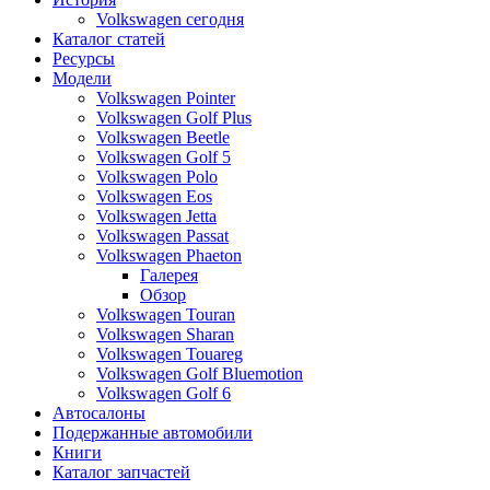
Volkswagen сегодня
Каталог статей
Ресурсы
Модели
Volkswagen Pointer
Volkswagen Golf Plus
Volkswagen Beetle
Volkswagen Golf 5
Volkswagen Polo
Volkswagen Eos
Volkswagen Jetta
Volkswagen Passat
Volkswagen Phaeton
Галерея
Обзор
Volkswagen Touran
Volkswagen Sharan
Volkswagen Touareg
Volkswagen Golf Bluemotion
Volkswagen Golf 6
Автосалоны
Подержанные автомобили
Книги
Каталог запчастей