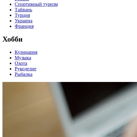
Спортивный туризм
Тайвань
Турция
Украина
Франция
Хобби
Кулинария
Музыка
Охота
Рукоделие
Рыбалка