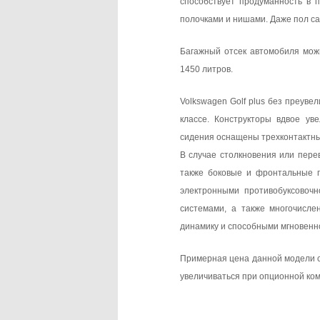
способствует продуманность в 
полочками и нишами. Даже пол са
Багажный отсек автомобиля мож
1450 литров.
Volkswagen Golf plus
без преувел
классе. Конструкторы вдвое ув
сидения оснащены трехконтактны
В случае столкновения или пере
также боковые и фронтальные п
электронными противобуксовочн
системами, а также многочисл
динамику и способными мгновенно
Примерная цена данной модели с
увеличиваться при опционной ко