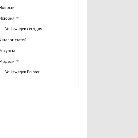
Новости
История
Volkswagen сегодня
Каталог статей
Ресурсы
Модели
Volkswagen Pointer
Volkswagen Golf Plus
Галерея
Volkswagen Beetle
Volkswagen Golf 5
Volkswagen Polo
Volkswagen Eos