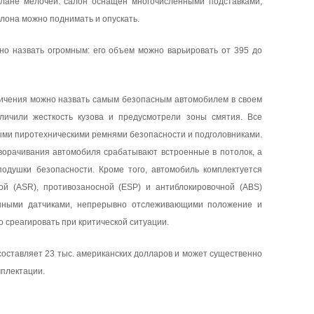
плане мелочей: салон оснащен многочисленными подставками,
лона можно поднимать и опускать.
но назвать огромным: его объем можно варьировать от 395 до
ичения можно назвать самым безопасным автомобилем в своем
еличили жесткость кузова и предусмотрели зоны смятия. Все
ми пиротехническими ремнями безопасности и подголовниками.
ворачивания автомобиля срабатывают встроенные в потолок, а
одушки безопасности. Кроме того, автомобиль комплектуется
ой (
ASR
), противозаносной (
ESP
) и антиблокировочной (
ABS
)
енными датчиками, непрерывно отслеживающими положение и
 среагировать при критической ситуации.
оставляет 23 тыс. американских долларов и может существенно
мплектации.