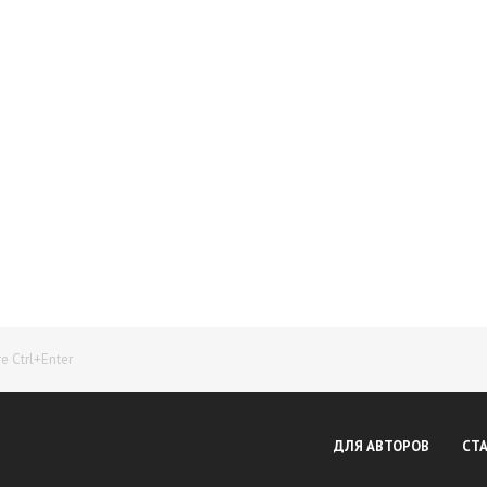
Начните получать постоянный доход!
Станьте автором на Web-3
 Ctrl+Enter
ДЛЯ АВТОРОВ
СТ