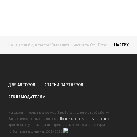
доход!
Станьте автором на Web-3
Нашли ошибку в тексте? Выделите и нажмите Ctrl+Enter
НАВЕРХ
ДЛЯ АВТОРОВ
СТАТЬИ ПАРТНЕРОВ
РЕКЛАМОДАТЕЛЯМ
Используя интернет ресурс web-3.ru, Вы соглашаетесь на обработку
Ваших персональных данных (см.
Политика конфиденциальности
), в
противном случае вы должны прекратить использование ресурса.
© Все права защищены. 2008–2026.