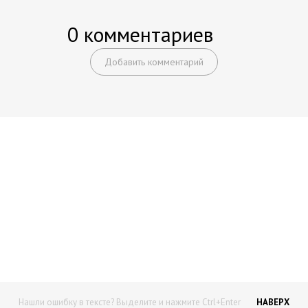
0 комментариев
Добавить комментарий
Начните получать постоянный
доход!
Станьте автором на Web-3
Нашли ошибку в тексте? Выделите и нажмите Ctrl+Enter
НАВЕРХ