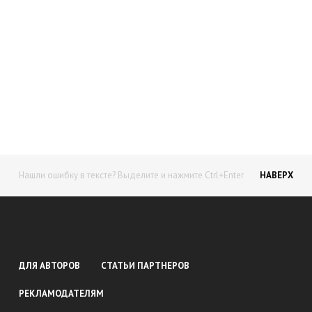
Начните получать постоянный
доход!
Станьте автором на Web-3
Нашли ошибку в тексте? Выделите и нажмите Ctrl+Enter
НАВЕРХ
ДЛЯ АВТОРОВ
СТАТЬИ ПАРТНЕРОВ
РЕКЛАМОДАТЕЛЯМ