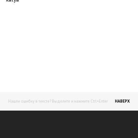
Начните получать постоянный
доход!
Станьте автором на Web-3
Нашли ошибку в тексте? Выделите и нажмите Ctrl+Enter
НАВЕРХ