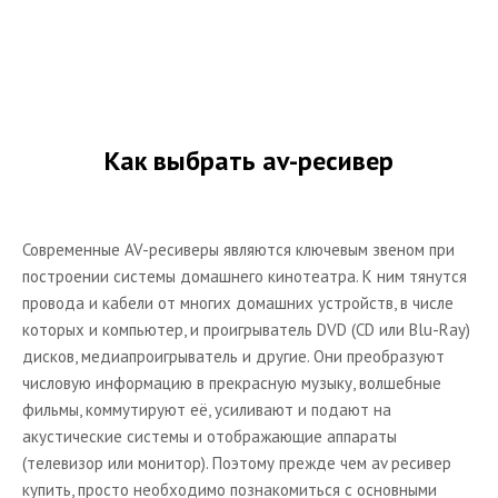
Каталог домашних кинотеатров
Портативная аудио техника
MP3-плееры
Наушники
Как выбрать av-ресивер
Электронные переводчики
Диктофоны
Портативные DVD
Современные AV-ресиверы являются ключевым звеном при
построении системы домашнего кинотеатра. К ним тянутся
Каталог портативной аудио техники
провода и кабели от многих домашних устройств, в числе
Мебель и кронштейны для техники
которых и компьютер, и проигрыватель DVD (CD или Blu-Ray)
дисков, медиапроигрыватель и другие. Они преобразуют
Тумбы
числовую информацию в прекрасную музыку, волшебные
Кронштейны для телевизоров
фильмы, коммутируют её, усиливают и подают на
акустические системы и отображающие аппараты
Статьи по выбору мебели и кронштейнов для AV-
техники
(телевизор или монитор). Поэтому прежде чем av ресивер
купить, просто необходимо познакомиться с основными