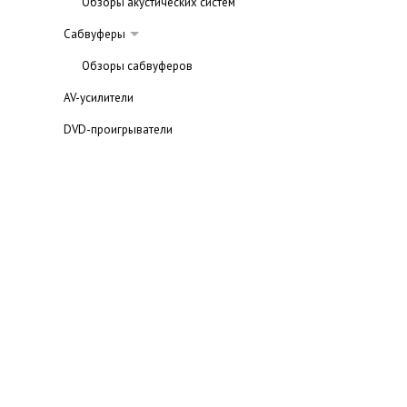
Обзоры акустических систем
Сабвуферы
Обзоры сабвуферов
AV-усилители
DVD-проигрыватели
DVD/HD рекордеры
Ресиверы
AV-ресиверы
Обзоры AV- ресиверов
Мультимедийный проигрыватель
Обзоры мультимедиа проигрывателей
Blu-ray проигрыватели
Статьи о домашних кинотеатрах