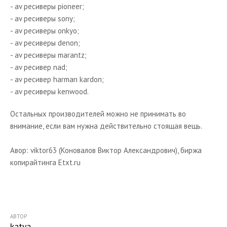
- av ресиверы pioneer;
- av ресиверы sony;
- av ресиверы onkyo;
- av ресиверы denon;
- av ресиверы marantz;
- av ресивер nad;
- av ресивер harman kardon;
- av ресиверы kenwood.
Остальных производителей можно не принимать во
внимание, если вам нужна действительно стоящая вещь.
Авор: viktor63 (Коновалов Виктор Александрович), биржа
копирайтинга Etxt.ru
АВТОР
katya