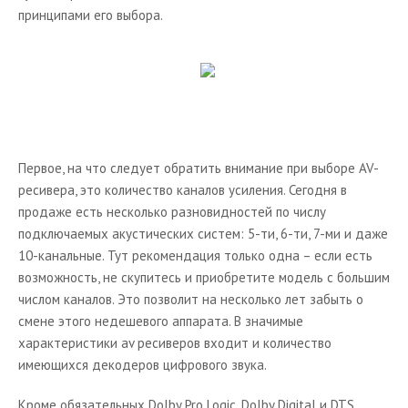
Кронштейны для AV - техники
принципами его выбора.
Каталог аксессуаров к hi-fi
Теле-видео техника
Плазменные панели
Телевизоры
Проекционное оборудование
Первое, на что следует обратить внимание при выборе AV-
ресивера, это количество каналов усиления. Сегодня в
Спутниковое телевидение
продаже есть несколько разновидностей по числу
Аудио техника Hi-Fi
подключаемых акустических систем: 5-ти, 6-ти, 7-ми и даже
10-канальные. Тут рекомендация только одна – если есть
Устройства для чтения электронных книг
возможность, не скупитесь и приобретите модель с большим
Новости из мира Аудио&Видео
числом каналов. Это позволит на несколько лет забыть о
смене этого недешевого аппарата. В значимые
характеристики av ресиверов входит и количество
имеющихся декодеров цифрового звука.
Кроме обязательных Dolby Pro Logic, Dolby Digital и DTS,