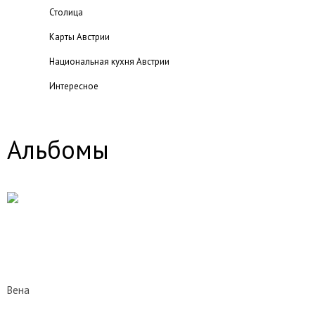
Столица
Карты Австрии
Национальная кухня Австрии
Интересное
Города и регионы
Национальные парки Австрии
Альбомы
Отдых в Австрии
Туры в Австрию
Достопримечательности Австрии
Курорты
Посольства
Виза
Вена
Галерея