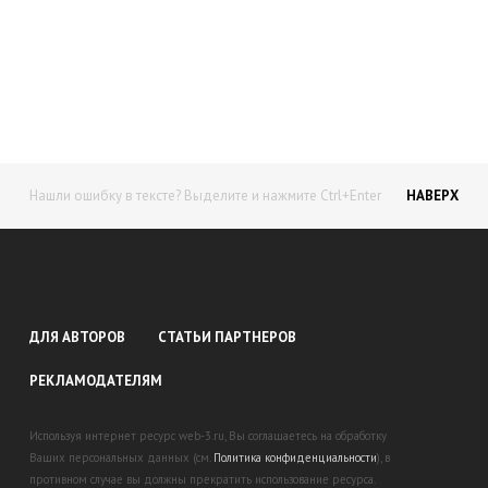
Начните получать постоянный
доход!
Станьте автором на Web-3
Нашли ошибку в тексте? Выделите и нажмите Ctrl+Enter
НАВЕРХ
ДЛЯ АВТОРОВ
СТАТЬИ ПАРТНЕРОВ
РЕКЛАМОДАТЕЛЯМ
Используя интернет ресурс web-3.ru, Вы соглашаетесь на обработку
Ваших персональных данных (см.
Политика конфиденциальности
), в
противном случае вы должны прекратить использование ресурса.