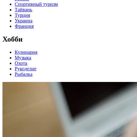
Спортивный туризм
Тайвань
Турция
Украина
Франция
Хобби
Кулинария
Музыка
Охота
Рукоделие
Рыбалка