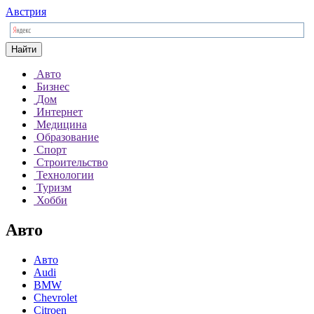
Австрия
Найти
Авто
Бизнес
Дом
Интернет
Медицина
Образование
Спорт
Строительство
Технологии
Туризм
Хобби
Авто
Авто
Audi
BMW
Chevrolet
Citroen