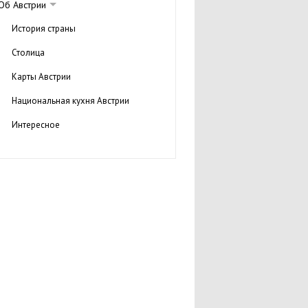
Об Австрии
История страны
Столица
Карты Австрии
Национальная кухня Австрии
Интересное
Города и регионы
Национальные парки Австрии
Отдых в Австрии
Туры в Австрию
Достопримечательности Австрии
Курорты
Посольства