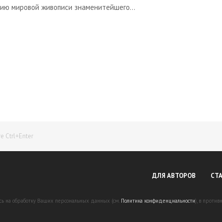
рию мировой живописи знаменитейшего...
Начните получать постоянный доход!
Станьте автором на Web-3
 Ctrl+Enter
ДЛЯ АВТОРОВ
СТ
есь на обработку Ваших персональных данных (см.
Политика конфиденциальности
), в проти