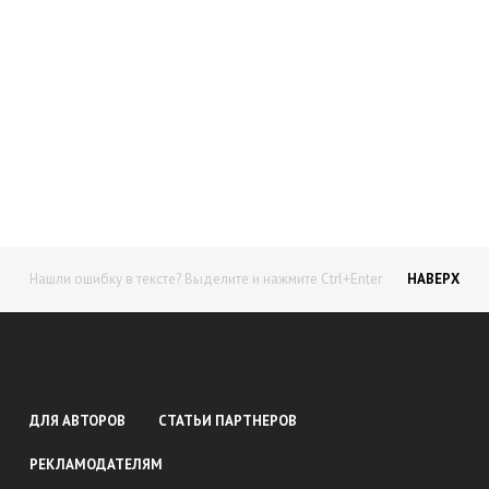
Начните получать постоянный
доход!
Станьте автором на Web-3
Нашли ошибку в тексте? Выделите и нажмите Ctrl+Enter
НАВЕРХ
ДЛЯ АВТОРОВ
СТАТЬИ ПАРТНЕРОВ
РЕКЛАМОДАТЕЛЯМ