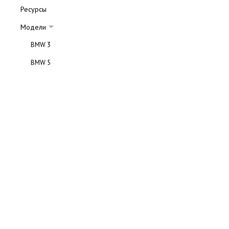
Ресурсы
Модели
BMW 3
BMW 5
BMW 7
BMW x3
BMW x5
BMW m3
BMW m5
BMW 6
BMW m6
Технические характеристики
Галерея