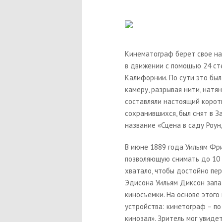
Кинематограф берет свое на
в движении с помощью 24 ст
Калифорнии. По сути это бы
камеру, разрывая нити, натя
составляли настоящий коротк
сохранившихся, был снят в За
название «С
цена в саду Роу
В июне 1889 года Уильям Фр
позволяющую снимать до 10 
хватало, чтобы достойно пе
Эдисона Уильям Диксон запа
киносъемки. На основе этог
устройства: кинетограф – по
кинозал». Зритель мог увиде