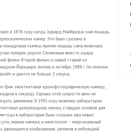
чало в 1878 году, когда Эдвард Майбридж снял лошадь
ереоскопических камер. Это было сделано в
ла покадровая съемка, причем лошадь сама включала
нутые поперек дороги. Сложенные вместе, кадры
ий фильм. Второй фильм, и самый старый из
падном Йоркшире, Англия, в октябре 1988 г. Он получил
ндхей
» и длится не больше 2 секунд.
из-Грин запатентовал хронофотографическую камеру,
кадров в секунду. Однако этой скорости явно не
редать движение. В 1993 году инженер лаборатории
тентовал целлулоидную пленку, ставшую основой для
о метода в лаборатории было создано два новых
 сути, первая камера, и кинетоскоп – «персональный
ть движущееся изображение, заглянув в небольшой