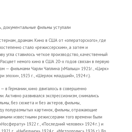
ь, документальные фильмы уступали
стернам, драмам. Кино в США от «операторского», где
 постепенно стало «режиссерским», а затем и
аву угла ставилось четкое производство, качественный
 Расцвет немого кино в США 20-х годов связан в первую
ом — фильмами Чарли Чаплина («
Малыш»
1921г., «
Цирк
»
ри эпохи
», 1923 г., «
Шерлок младший
», 1924 г.).
 — в Германии, кино двигалось в совершенно
и. Активно развивался экспрессионизм, снимались
ьмы, без сюжета и без актеров, фильмы,
ду полуразмытых картинок, фильмы, отражающие
Самыми известными режиссерами того времени были
«
Носферату
» 1922 г., «
Последний человек
» 1924 г. ) и
 1921 г.,
«Нибелунги
» 1924 г.,
«Метрополис
» 1926 г.). Во