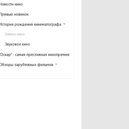
Новости кино
Превью новинок
История рождения кинематографа
Немое кино
Звуковое кино
"Оскар" - самая престижная кинопремия
Обзоры зарубежных фильмов
Комедии
Мистика
Ужасы
Триллеры
Драмы
Мелодрамы