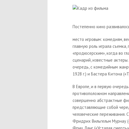
Постепенно кино развивалос
место игровым: комедиям, ве
главную роль играла съемка,
«продюсерским», когда во гл
сценарий, известные актеры.
очередь, с комедийным жанр
1928 г.) и Бастера Китона («
Т
В Европе, и в первую очередь
противоположном направлени
совершенно абстрактные фил
представляющие собой чере
человеческие переживания. 
Фридрих Вильгельм Мурнау (
Фриц Ланг («
Усталая смерть
»