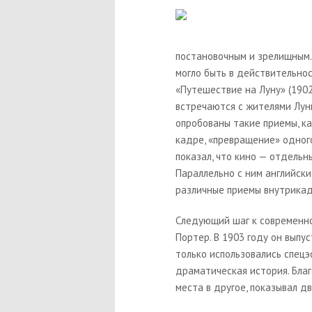
постановочным и зрелищным. 
могло быть в действительно
«
Путешествие на Луну»
(1902
встречаются с жителями Лун
опробованы такие приемы, к
кадре, «превращение» одного
показал, что кино — отдельн
Параллельно с ним английск
различные приемы внутрикад
Следующий шаг к современн
Портер. В 1903 году он выпу
только использовались спецэ
драматическая история. Бла
места в другое, показывал д