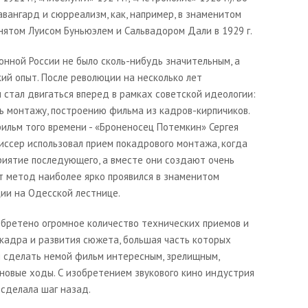
вангард и сюрреализм, как, например, в знаменитом
снятом Луисом Буньюэлем и Сальвадором Дали в 1929 г.
онной России не было сколь-нибудь значительным, а
ий опыт. После революции на несколько лет
 стал двигаться вперед в рамках советской идеологии:
ь монтажу, построению фильма из кадров-кирпичиков.
льм того времени - «
Броненосец Потемкин»
Сергея
иссер использовал прием покадрового монтажа, когда
риятие последующего, а вместе они создают очень
т метод наиболее ярко проявился в знаменитом
ии на Одесской лестнице.
обретено огромное количество технических приемов и
 кадра и развития сюжета, большая часть которых
я сделать немой фильм интересным, зрелищным,
новые ходы. С изобретением звукового кино индустрия
 сделала шаг назад.