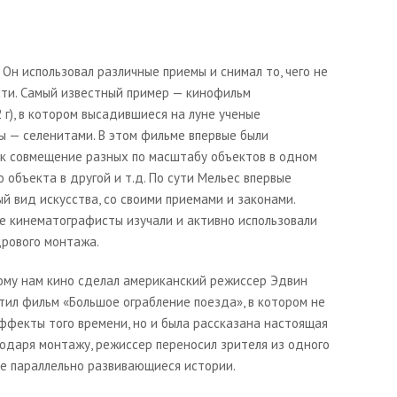
Он использовал различные приемы и снимал то, чего не
сти. Самый известный пример — кинофильм
 г), в котором высадившиеся на луне ученые
ы — селенитами. В этом фильме впервые были
ак совмещение разных по масштабу объектов в одном
 объекта в другой и т.д. По сути Мельес впервые
ый вид искусства, со своими приемами и законами.
ие кинематографисты изучали и активно использовали
рового монтажа.
ому нам кино сделал американский режиссер Эдвин
стил фильм «
Большое ограбление поезда
», в котором не
ффекты того времени, но и была рассказана настоящая
годаря монтажу, режиссер переносил зрителя из одного
ве параллельно развивающиеся истории.