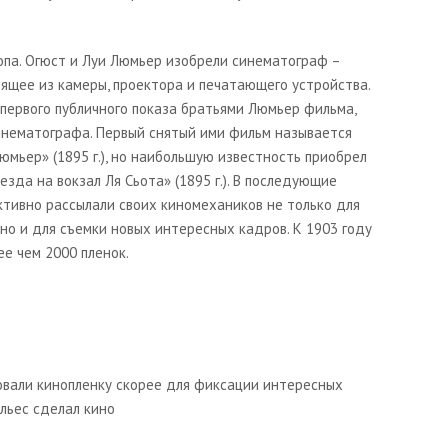
па. Огюст и Луи Люмьер изобрели синематограф –
ящее из камеры, проектора и печатающего устройства.
 первого публичного показа братьями Люмьер фильма,
нематографа. Первый снятый ими фильм называется
Люмьер»
(1895 г.), но наибольшую известность приобрел
езда на вокзал Ля Сьота
» (1895 г.). В последующие
ктивно рассылали своих киномехаников не только для
, но и для съемки новых интересных кадров. К 1903 году
е чем 2000 пленок.
овали кинопленку скорее для фиксации интересных
льес сделал кино