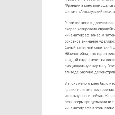
Франции в кино воплощался а
фильме «
Андалузский пес
», 
Развитие кино в дореволюци
скорее копировало европейск
кинематограф замер, а затем
основное внимание уделялос
Самый заметный советский фи
Эйзенштейна, в котором реж
каждый кадр влияет на восп
эмоциональную картину. Это
эпизоде разгона демонстрац
В эпоху немого кино было из
правил монтажа, построения
используется и сейчас. Жела
режиссеры придумывали все 
кинематографа в этом плане