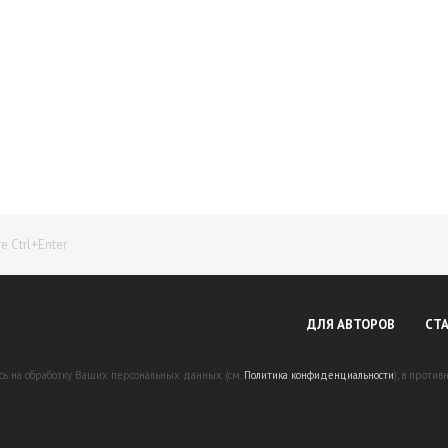
Начните получать постоянный доход!
Станьте автором на Web-3
 Ctrl+Enter
ДЛЯ АВТОРОВ
СТ
есь на обработку Ваших персональных данных (см.
Политика конфиденциальности
), в проти