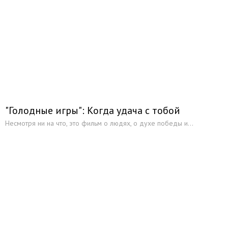
"Голодные игры": Когда удача с тобой
Несмотря ни на что, это фильм о людях, о духе победы и...