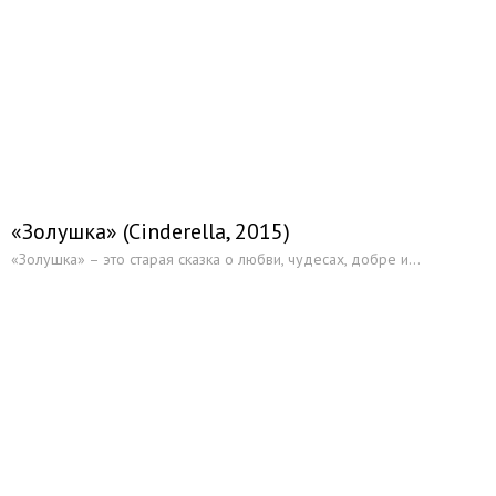
Российские мультфильмы
Обзоры сериалов
Российские
Зарубежные
Культовое кино
«Золушка» (Cinderella, 2015)
Актеры
«Золушка» – это старая сказка о любви, чудесах, добре и...
Режиссеры
Персоналии
Читальный зал
Киносайты
Каталог статей
Книги