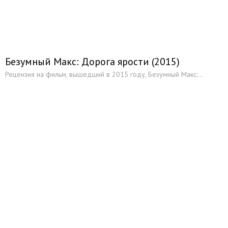
Кинофестивали и кинопремии мира
Галерея
Фото актеров
Постеры к фильмам
Безумный Макс: Дорога ярости (2015)
Разное
Рецензия на фильм, вышедший в 2015 году, Безумный Макс:...
Российские киностудии
Зарубежные киностудии
Люди за кадром: состав съемочной группы