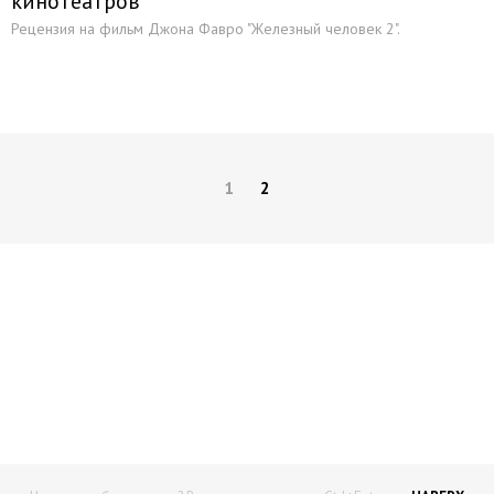
кинотеатров
Рецензия на фильм Джона Фавро "Железный человек 2".
1
2
Начните получать постоянный
доход!
Станьте автором на Web-3