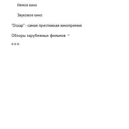
Немое кино
Звуковое кино
"Оскар" - самая престижная кинопремия
Обзоры зарубежных фильмов
Комедии
Мистика
Ужасы
Триллеры
Драмы
Мелодрамы
Фантастика и фэнтези
Боевики и детективы
Вестерны