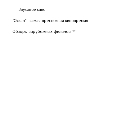
Звуковое кино
"Оскар" - самая престижная кинопремия
Обзоры зарубежных фильмов
Комедии
Мистика
Ужасы
Триллеры
Драмы
Мелодрамы
Фантастика и фэнтези
Боевики и детективы
Вестерны