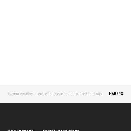
Начните получать постоянный
доход!
Станьте автором на Web-3
Нашли ошибку в тексте? Выделите и нажмите Ctrl+Enter
НАВЕРХ